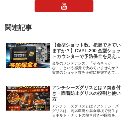
関連記事
【金型ショット数、把握できてい
NEWS
ますか？】CVPL-200 金型ショッ
トカウンターで予防保全を見える
化
金型のメンテナンス、「そろそろか
な…」という感覚で決めていませんか？
実際のショット数を正確に把握できてい
ないと、・オーバーメンテナンス・グリ
ス切れによる焼き付き・突発的なヒータ
ー故障のリスクが高まります。そこで活
アンチシーズグリスとは？焼き付
NEWS
躍するのがCVPL-200 ...
き・固着防止グリスの役割と使い
方
アンチシーズグリスとは？アンチシーズ
グリスは、高温環境や腐食環境で発生す
るボルト・ナットの焼き付きや固着を防
ぐための特殊潤滑剤です。マフラー、排
気系ボルト、加熱設備、高温配管などで