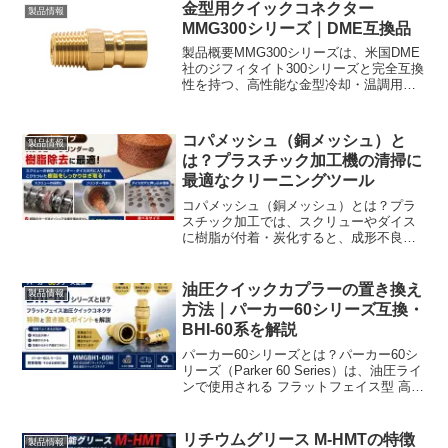
使用され、分解整備時のトラブル防止に
金型用クイックコネクター
製品情報
役立ちます。 🔵A...
MMG300シリーズ｜DME互換品
製品概要MMG300シリーズは、米国DME
社のジフィタイト300シリーズと完全互換
性を持つ、高性能な金型冷却・温調用ク
イックコネクターです。精密な接続と優
れた耐久性を提供し、金型の効率的な運
用をサポートします。特長 完全互換性：
コパメッシュ（銅メッシュ）と
製品情報
DME300...
は？プラスチック加工機の清掃に
最適なクリーニングツール
コパメッシュ（銅メッシュ）とは？プラ
スチック加工では、スクリューやダイス
に樹脂が付着・炭化すると、成形不良や
色替え時間の増加、生産効率の低下につ
ながります。そのような清掃作業に適し
ているのが**コパメッシュ（銅メッシ
油圧クイックカプラーの置き換え
製品情報
ュ）**です。コパメッシ...
方法｜パーカー60シリーズ互換・
BHI-60系を解説
パーカー60シリーズとは？パーカー60シ
リーズ（Parker 60 Series）は、油圧ライ
ンで使用される フラットフェイス型 高圧
クイックコネクタです。ISO16028系のフ
ラットフェイス構造を採用しており、接
続時の油漏れ低減異物混入防...
リチウムグリース M-HMTの特徴
製品情報