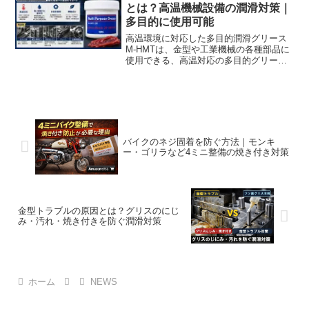
とは？高温機械設備の潤滑対策｜
多目的に使用可能
高温環境に対応した多目的潤滑グリース
M-HMTは、金型や工業機械の各種部品に
使用できる、高温対応の多目的グリース
です。優れた接着力と耐水性を備えてお
り、高温・高荷重・連続稼働といった過
酷な環境下でも、安定した潤滑性能を発
揮します。特に、・ス...
バイクのネジ固着を防ぐ方法｜モンキ
ー・ゴリラなど4ミニ整備の焼き付き対策
金型トラブルの原因とは？グリスのにじ
み・汚れ・焼き付きを防ぐ潤滑対策
ホーム
NEWS