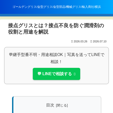
㈱エムアンドエム
ゴールデングリス/金型グリス/金型部品/機械グリス/輸入商社/横浜
メニュー
検索
接点グリスとは？接点不良を防ぐ潤滑剤の
役割と用途を解説
2026.03.26
2026.07.10
💬継手型番不明・用途相談OK｜写真を送ってLINEで
相談！
💬 LINEで相談する
目次