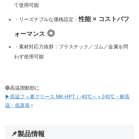
て使用可能
性能 × コストパフ
・リーズナブルな価格設定：
◎
ォーマンス
・素材対応力抜群：プラスチック／ゴム／金属を問
わず使用可能
🔵高温摺動部に
▶高温フッ素グリース MK-HPT｜‐40℃～＋240℃・耐高
温・低蒸発
📌製品情報