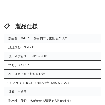
📋 製品仕様
・製品名：M-MPT 多目的フッ素配合グリス
・認証規格：NSF-H1
・使用温度範囲：−20℃～230℃
・増ちょう剤：PTFE
・ベースオイル：特殊合成油
・ちょう度（25℃）：No.2相当（JIS K 2220）
・外観：半透明
・耐水性：優秀（水がかかる環境でも性能維持）