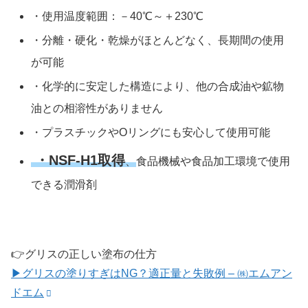
・使用温度範囲：－40℃～＋230℃
・分離・硬化・乾燥がほとんどなく、長期間の使用
が可能
・化学的に安定した構造により、他の合成油や鉱物
油との相溶性がありません
・プラスチックやOリングにも安心して使用可能
・
NSF-H1取得
、
食品機械や食品加工環境で使用
できる潤滑剤
👉グリスの正しい塗布の仕方
▶グリスの塗りすぎはNG？適正量と失敗例 – ㈱エムアン
ドエム