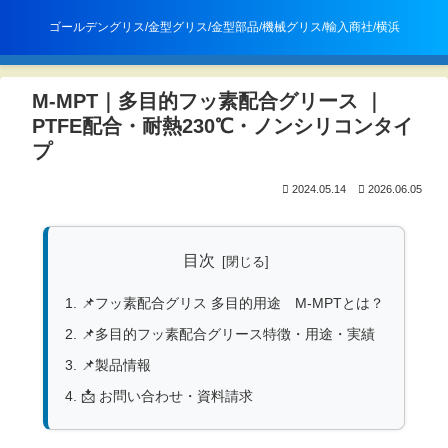
㈱エムアンドエム
ゴールデングリス/金型グリス/金型部品/機械グリス/輸入商社/横浜
メニュー
検索
M-MPT｜多目的フッ素配合グリース ｜
PTFE配合・耐熱230℃・ノンシリコンタイ
プ
2024.05.14
2026.06.05
目次
📌フッ素配合グリス 多目的用途 M-MPTとは？
📌多目的フッ素配合グリース特徴・用途・実績
📌製品情報
📩 お問い合わせ・資料請求