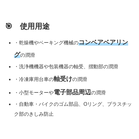
🎯 使用用途
コンベアベアリン
・乾燥機やベーキング機械の
グ
の潤滑
・洗浄機機器や包装機器の軸受、摺動部の潤滑
軸受け
・冷凍庫用台車の
の潤滑
電子部品周辺
・小型モーターや
の潤滑
・自動車・バイクのゴム部品、Oリング、プラスチッ
ク部のきしみ防止