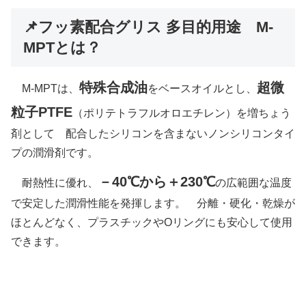
📌フッ素配合グリス 多目的用途 M-
MPTとは？
特殊合成油
超微
M-MPTは、
をベースオイルとし、
粒子PTFE
（ポリテトラフルオロエチレン）を
増ちょう
剤として
配合したシリコンを含まないノンシリコンタイ
プの潤滑剤です。
－40℃から＋230℃
耐熱性に優れ、
の広範囲な温度
で
安定した潤滑性能を発揮します。
分離・硬化・乾燥が
ほとんどなく、プラスチックやOリングにも安心して使用
できます。