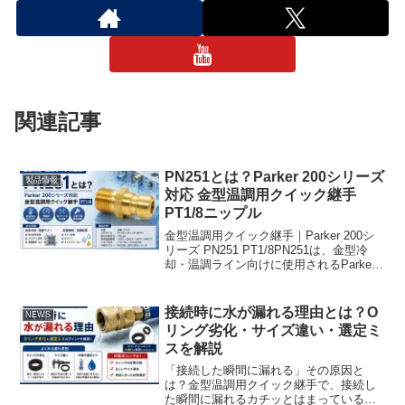
関連記事
PN251とは？Parker 200シリーズ
製品情報
対応 金型温調用クイック継手
PT1/8ニップル
金型温調用クイック継手｜Parker 200シ
リーズ PN251 PT1/8PN251は、金型冷
却・温調ライン向けに使用されるParker
200シリーズ対応 クイック継手（ニップ
ル）です。小径・省スペース設計ながら
大流量に対応しており、金...
接続時に水が漏れる理由とは？O
NEWS
リング劣化・サイズ違い・選定ミ
スを解説
「接続した瞬間に漏れる」その原因と
は？金型温調用クイック継手で、接続し
た瞬間に漏れるカチッとはまっているの