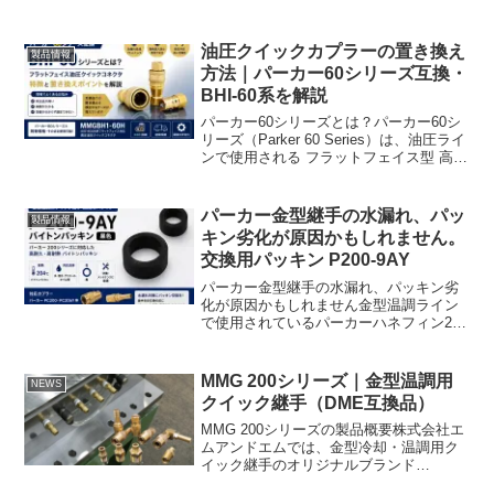
ににじむ着脱後だけ漏れるといった症状
はありませんか？こうしたトラブルは、
継手本体の破損ではなく、 Oリング（パ
油圧クイックカプラーの置き換え
製品情報
ッキン）が原因になってい...
方法｜パーカー60シリーズ互換・
BHI-60系を解説
パーカー60シリーズとは？パーカー60シ
リーズ（Parker 60 Series）は、油圧ライ
ンで使用される フラットフェイス型 高圧
クイックコネクタです。ISO16028系のフ
ラットフェイス構造を採用しており、接
続時の油漏れ低減異物混入防...
パーカー金型継手の水漏れ、パッ
製品情報
キン劣化が原因かもしれません。
交換用パッキン P200-9AY
パーカー金型継手の水漏れ、パッキン劣
化が原因かもしれません金型温調ライン
で使用されているパーカーハネフィン200
シリーズ。長年使用していると、継手ま
わりのにじみポタポタ漏れ温調ラインの
シール不良が発生することがあります。
MMG 200シリーズ｜金型温調用
NEWS
その原因、実は「継手...
クイック継手（DME互換品）
MMG 200シリーズの製品概要株式会社エ
ムアンドエムでは、金型冷却・温調用ク
イック継手のオリジナルブランド
「MMG」シリーズを展開しています。