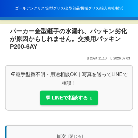
㈱エムアンドエム
ゴールデングリス/金型グリス/金型部品/機械グリス/輸入商社/横浜
メニュー
検索
パーカー金型継手の水漏れ、パッキン劣化
が原因かもしれません。交換用パッキン
P200-6AY
2024.11.18
2026.07.03
💬継手型番不明・用途相談OK｜写真を送ってLINEで
相談！
💬 LINEで相談する
目次