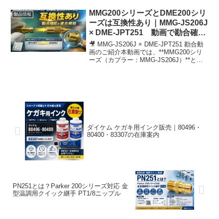
MMG200シリーズは、DMEジフィタイト
200シリーズと互換性があり、既存のシス
MMG200シリーズとDME200シリ
製品情報
テムにスムーズ...
ーズは互換性あり｜MMG-JS206J
× DME-JPT251 動画で勘合確認
と適合解説
🎥 MMG-JS206J × DME-JPT251 勘合動
画のご紹介本動画では、**MMG200シリ
ーズ（カプラー：MMG-JS206J）**と、
DMEジフィタイト200シリーズ互換品
（プラグ：JPT251）との接続（勘合）手
順と性能をご紹...
ダイケム ケガキ用インク販売｜80496・
80400・83307の在庫案内
PN251とは？Parker 200シリーズ対応 金
型温調用クイック継手 PT1/8ニップル